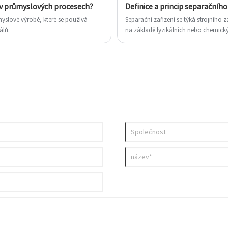
i v průmyslových procesech?
Definice a princip separačního
yslové výrobě, které se používá
Separační zařízení se týká strojního z
álů.
na základě fyzikálních nebo chemickýc
charakteristiky.