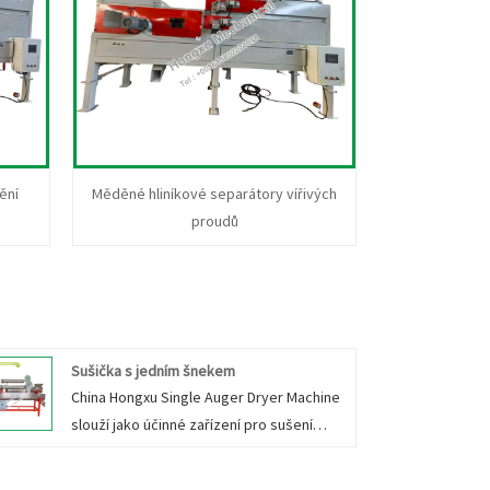
ění
Měděné hliníkové separátory vířivých
proudů
Sušička s jedním šnekem
China Hongxu Single Auger Dryer Machine
slouží jako účinné zařízení pro sušení
různých plastů a plastových částic. Jeho
funkčnost se rozšiřuje na rovnoměrné