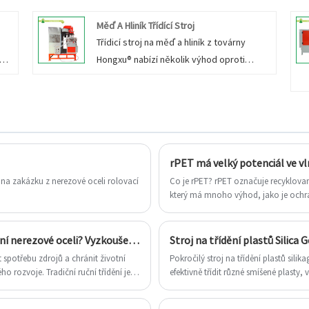
odpadních plastů je nutné třídit a třídit
Měď A Hliník Třídící Stroj
různé druhy plastů. V současné době se
Třídicí stroj na měď a hliník z továrny
ě
běžně používá Mezi metody třídění patří
při
Hongxu® nabízí několik výhod oproti
hustotní třídění, třídění rozpouštědlem,
tradičním mechanickým a ručním třídicím
vibrační třídění atd., které všechny
né
procesům, jako je vysoká účinnost
vyžadují čištění odpadních vod.
separace, přesná přesnost třídění,
Nesprávné ošetření způsobí sekundární
m
vysoká úroveň automatizace a významné
ce
znečištění životního prostředí. Po
ého
úspory pracovní síly.
ch
vytřídění je také potřeba plasty vyčistit,
rPET má velký potenciál ve vl
odvodnit atd., což zvyšuje složitost a
na zakázku z nerezové oceli rolovací
Co je rPET? rPET označuje recyklovaný
nekontrolovatelnost procesu třídění.
který má mnoho výhod, jako je ochran
Plastový elektrostatický separátor má
Jak se globální životní prostředí zho
jednoduchý proces a nezpůsobuje
neustále zvyšuje, bude mít rPET širší 
sekundární znečištění životního prostředí.
„dvojitého uhlíku“ kulminace uhlíku a
Používáte stále tradiční metody ručního třídění nerezové oceli? Vyzkoušejte třídicí stroj Hongxu z nerezové oceli!
Stroj na třídění plastů Silica 
 spotřebu zdrojů a chránit životní
Pokročilý stroj na třídění plastů sil
 rozvoje. Tradiční ruční třídění je
efektivně třídit různé smíšené plasty
klady. Nerezová třídička Hongxu®
životního prostředí a dosahuje cílů 