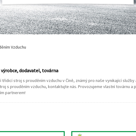
ouděním Vzduchu
u výrobce, dodavatel, továrna
í třídicí stroj s prouděním vzduchu v Číně, známý pro naše vynikající služ
 stroj s prouděním vzduchu, kontaktujte nás. Provozujeme vlastní továrnu a
ím partnerem!