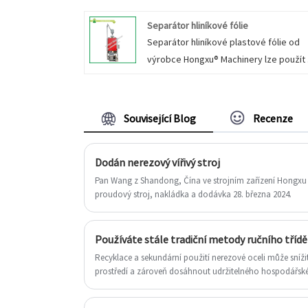
hliníku od plastů a nečistot. Dokáže
Separátor hliníkové fólie
oddělit neželezné kovy, jako je měď a
Separátor hliníkové plastové fólie od
hliník, ze směsných materiálů. efektivn
výrobce Hongxu® Machinery lze použít 
zamezit plýtvání zdroji. Hliník-plastový
třídění a recyklaci použitých baterií.
separátor s vířivými proudy má stabilní
Můžeme vyvinout plány třídění založe
separační účinek a velký výkon a je
na různých materiálech a postavit
vhodný pro použití v oblastech, jako je
Související Blog
Recenze
automatizované výrobní linky, abycho
likvidace odpadu, demontáž a recykla
dosáhli vysoce účinného, ​​vysoce čist
šrotu automobilů, recyklace elektrický
Dodán nerezový vířivý stroj
a levného třídění.
spotřebičů a recyklace a drcení
Pan Wang z Shandong, Čína ve strojním zařízení Hongxu 
hliníkového šrotu.
proudový stroj, nakládka a dodávka 28. března 2024.
Recyklace a sekundární použití nerezové oceli může snížit
prostředí a zároveň dosáhnout udržitelného hospodářského
však časově a pracovně náročné, což zvyšuje výrobní ná
tento problém řeší.