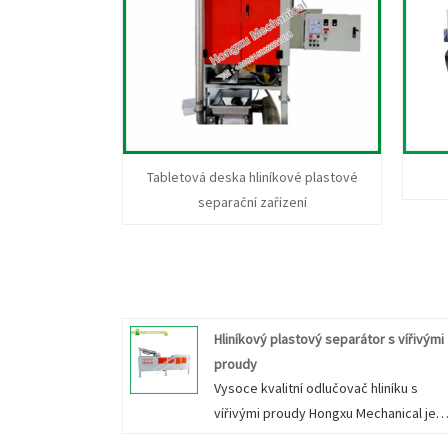
Tabletová deska hliníkové plastové
separační zařízení
Hliníkový plastový separátor s vířivými
proudy
Vysoce kvalitní odlučovač hliníku s
vířivými proudy Hongxu Mechanical je
třídicí zařízení používané k oddělení