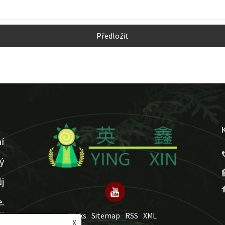
Předložit
í
ý
j
.
Links
Sitemap
RSS
XML
X