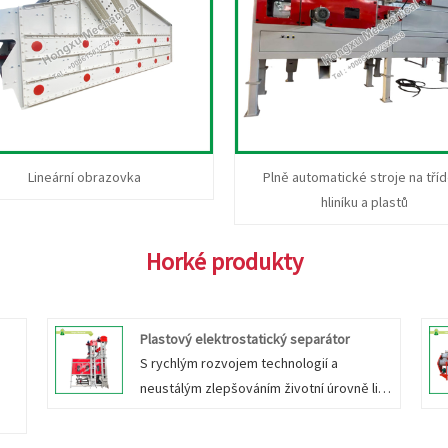
Lineární obrazovka
Plně automatické stroje na tříd
hliníku a plastů
Horké produkty
Plastový elektrostatický separátor
S rychlým rozvojem technologií a
neustálým zlepšováním životní úrovně lidí
se zvyšuje množství odpadních plastů,
recyklace plastů je obtížná. Při recyklaci