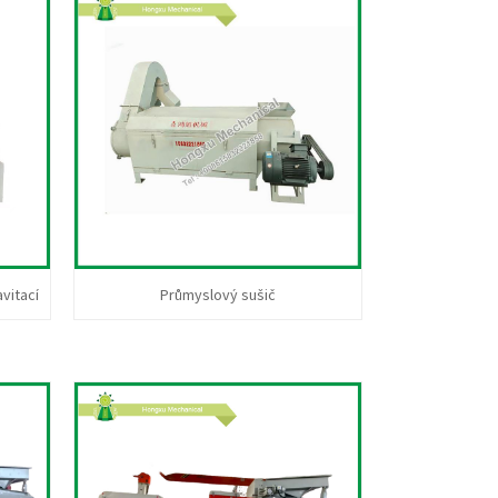
vitací
Průmyslový sušič