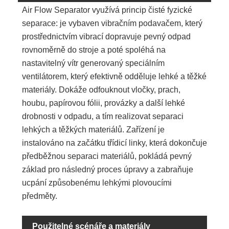
Air Flow Separator využívá princip čisté fyzické
separace: je vybaven vibračním podavačem, který
prostřednictvím vibrací dopravuje pevný odpad
rovnoměrně do stroje a poté spoléhá na
nastavitelný vítr generovaný speciálním
ventilátorem, který efektivně odděluje lehké a těžké
materiály. Dokáže odfouknout vločky, prach,
houbu, papírovou fólii, provázky a další lehké
drobnosti v odpadu, a tím realizovat separaci
lehkých a těžkých materiálů. Zařízení je
instalováno na začátku třídicí linky, která dokončuje
předběžnou separaci materiálů, pokládá pevný
základ pro následný proces úpravy a zabraňuje
ucpání způsobenému lehkými plovoucími
předměty.
Použitelné scénáře a materiály