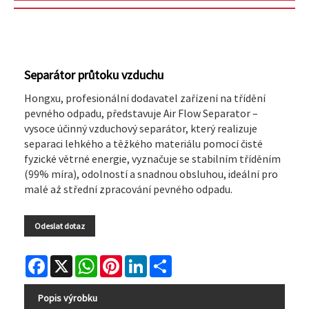
Separátor průtoku vzduchu
Hongxu, profesionální dodavatel zařízení na třídění
pevného odpadu, představuje Air Flow Separator –
vysoce účinný vzduchový separátor, který realizuje
separaci lehkého a těžkého materiálu pomocí čisté
fyzické větrné energie, vyznačuje se stabilním tříděním
(99% míra), odolností a snadnou obsluhou, ideální pro
malé až střední zpracování pevného odpadu.
Odeslat dotaz
Facebook
X
WhatsApp
Pinterest
LinkedIn
Share
Popis výrobku