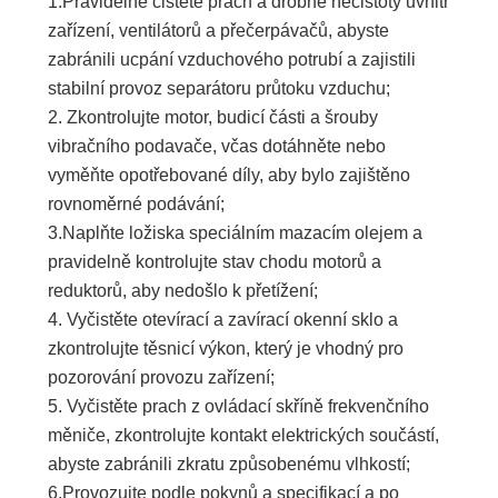
1.Pravidelně čistěte prach a drobné nečistoty uvnitř
zařízení, ventilátorů a přečerpávačů, abyste
zabránili ucpání vzduchového potrubí a zajistili
stabilní provoz separátoru průtoku vzduchu;
2. Zkontrolujte motor, budicí části a šrouby
vibračního podavače, včas dotáhněte nebo
vyměňte opotřebované díly, aby bylo zajištěno
rovnoměrné podávání;
3.Naplňte ložiska speciálním mazacím olejem a
pravidelně kontrolujte stav chodu motorů a
reduktorů, aby nedošlo k přetížení;
4. Vyčistěte otevírací a zavírací okenní sklo a
zkontrolujte těsnicí výkon, který je vhodný pro
pozorování provozu zařízení;
5. Vyčistěte prach z ovládací skříně frekvenčního
měniče, zkontrolujte kontakt elektrických součástí,
abyste zabránili zkratu způsobenému vlhkostí;
6.Provozujte podle pokynů a specifikací a po