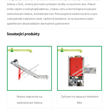
železa v Číně, známý pro naše vynikající služby a rozumné ceny. Pokud
máte zájem o naši přizpůsobenou, nízkou cenu a levné Dopravní pás pro
odstraňování železa, kontaktujte nás. Provozujeme vlastní továrnu a pro
vaše pohodlí nabízíme ceník. Upřímně doufáme, že se staneme vaším
spolehlivým dlouhodobým obchodním partnerem!
Související produkty
Pásový dopravník na
Zařízení na separaci hliníkové
odstraňování železa
fólie