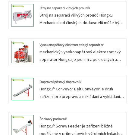
Stroj na separaci vířivých proudů
Stroj na separaci vířivých proudů Hongxu
Mechanical od čínských dodavatelů může být
široce používán v oblasti třídění pevného
odpadu, včetně rozbitých hliníkových
izolačních pásů, drtících hlušin z ocelového
Vysokonapěťový elektrostatický separátor
Mechanický vysokonapěťový elektrostatický
šrotu, recyklovaného hliníku, odpadního skla,
separátor Hongxu je jedním z pokročilých a
drcení kabelového drátu, drcení infuzních lahví
účinných zařízení používaných pro oddělování
a domácnosti drcení a demontáž spotřebičů,
různých typů materiálů s různou vodivostí.
demontáž vyřazených vozů atd.
Zařízení využívá principu elektrostatické
Dopravní pásový dopravník
Hongxu® Conveyor Belt Conveyor je druh
přitažlivosti a odpuzování ve spojení s různou
zařízení pro přepravu a nakládání a vykládání
vodivostí materiálů k účinnému oddělování a
sypkého materiálu. Délku a výšku pásového
získávání cenných zdrojů z odpadu.
dopravníku lze upravit podle potřeby tak, aby
vyhovovala různým pracovním scénářům.
Šnekový podavač
Hongxu® Screw Feeder je zařízení běžně
používané v průmyslových výrobních linkách,