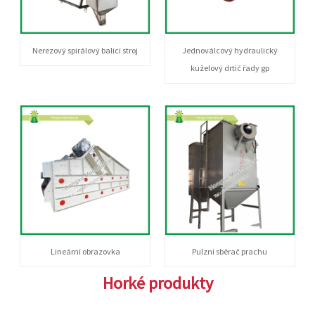
Nerezový spirálový balicí stroj
Jednoválcový hydraulický
kuželový drtič řady gp
Lineární obrazovka
Pulzní sběrač prachu
Horké produkty