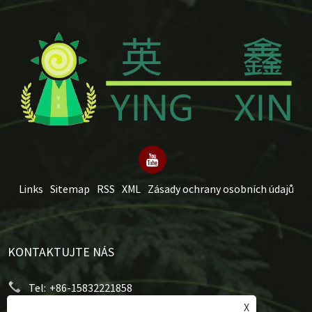
Links
Sitemap
RSS
XML
Zásady ochrany osobních údajů
KONTAKTUJTE NÁS
Tel:
+86-15832221858
X
E-mailem:
mery@hongxumachinery.com