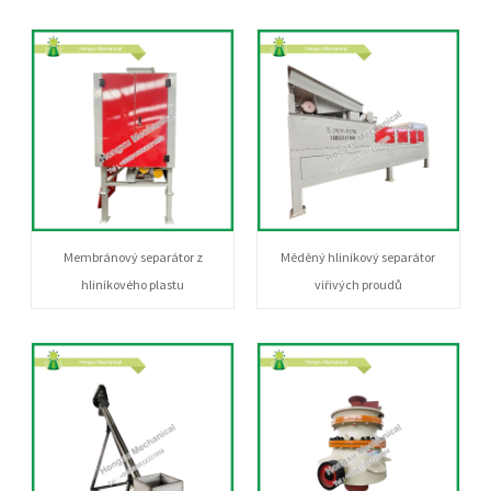
Membránový separátor z
Měděný hliníkový separátor
hliníkového plastu
vířivých proudů