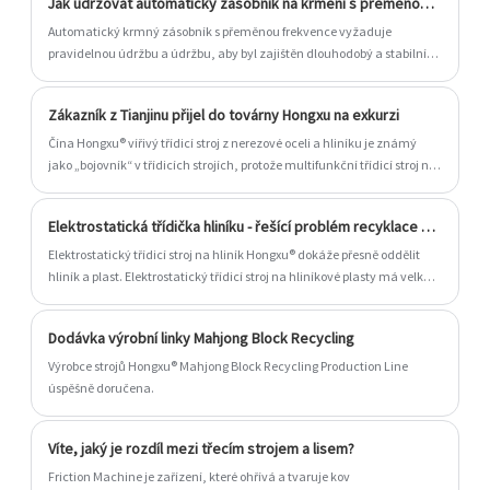
Jak udržovat automatický zásobník na krmení s přeměnou frekvence
Automatický krmný zásobník s přeměnou frekvence vyžaduje
pravidelnou údržbu a údržbu, aby byl zajištěn dlouhodobý a stabilní
provoz zařízení. níže jsou některé běžné způsoby údržby:
Zákazník z Tianjinu přijel do továrny Hongxu na exkurzi
Čína Hongxu® vířivý třídicí stroj z nerezové oceli a hliníku je známý
jako „bojovník“ v třídicích strojích, protože multifunkční třídicí stroj na
třídění plastů z nerezové oceli a hliníku s vířivými proudy dokáže
oddělit měď, zinek, hliník, železo, nerezovou ocel a plasty ve
Elektrostatická třídička hliníku - řešící problém recyklace hliníkových a plastových výrobků
smíšených materiálech. jednou.
Elektrostatický třídicí stroj na hliník Hongxu® dokáže přesně oddělit
hliník a plast. Elektrostatický třídicí stroj na hliníkové plasty má velký
význam pro následnou recyklaci a opětovné použití výrobků z hliníku
a plastu.
Dodávka výrobní linky Mahjong Block Recycling
Výrobce strojů Hongxu® Mahjong Block Recycling Production Line
úspěšně doručena.
Víte, jaký je rozdíl mezi třecím strojem a lisem?
Friction Machine je zařízení, které ohřívá a tvaruje kov