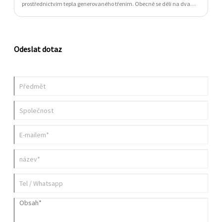
prostřednictvím tepla generovaného třením. Obecně se dělí na dva
typy: vertikální třecí stroj a horizontální třecí stroj.
Odeslat dotaz