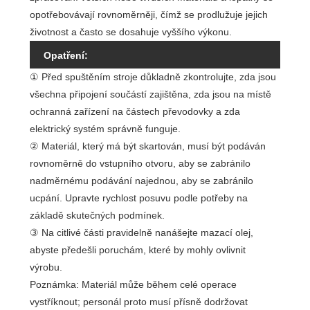
opotřebovávají rovnoměrněji, čímž se prodlužuje jejich
životnost a často se dosahuje vyššího výkonu.
Opatření:
① Před spuštěním stroje důkladně zkontrolujte, zda jsou
všechna připojení součástí zajištěna, zda jsou na místě
ochranná zařízení na částech převodovky a zda
elektrický systém správně funguje.
② Materiál, který má být skartován, musí být podáván
rovnoměrně do vstupního otvoru, aby se zabránilo
nadměrnému podávání najednou, aby se zabránilo
ucpání. Upravte rychlost posuvu podle potřeby na
základě skutečných podmínek.
③ Na citlivé části pravidelně nanášejte mazací olej,
abyste předešli poruchám, které by mohly ovlivnit
výrobu.
Poznámka: Materiál může během celé operace
vystříknout; personál proto musí přísně dodržovat