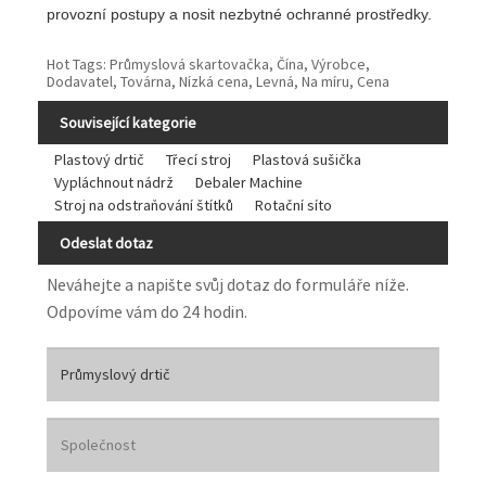
provozní postupy a nosit nezbytné ochranné prostředky.
Hot Tags: Průmyslová skartovačka, Čína, Výrobce,
Dodavatel, Továrna, Nízká cena, Levná, Na míru, Cena
Související kategorie
Plastový drtič
Třecí stroj
Plastová sušička
Vypláchnout nádrž
Debaler Machine
Stroj na odstraňování štítků
Rotační síto
Odeslat dotaz
Neváhejte a napište svůj dotaz do formuláře níže.
Odpovíme vám do 24 hodin.