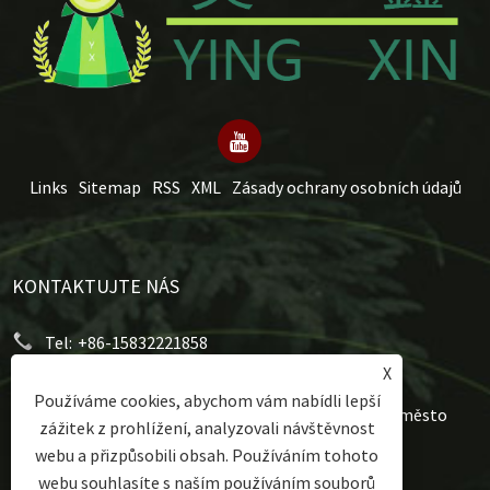
Links
Sitemap
RSS
XML
Zásady ochrany osobních údajů
KONTAKTUJTE NÁS
Tel:
+86-15832221858
X
E-mailem:
mery@hongxumachinery.com
Používáme cookies, abychom vám nabídli lepší
Adresa:
Západní ulice Taoyuan, okres Shunping, město
zážitek z prohlížení, analyzovali návštěvnost
Baoding, provincie Hebei, Čína
webu a přizpůsobili obsah. Používáním tohoto
webu souhlasíte s naším používáním souborů