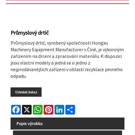
Průmyslový drtič
Průmyslový drtič, vyrobený společností Hongxu
Machinery Equipment Manufacturer v Číně, je výkonným
zařízením na drcení a zpracování materiálu. K dispozici
jsou vlastní modely a jedná se o jedno z
nejprodávanějších zařízení v oblasti recyklace pevného
odpadu.
Odeslat dotaz
Facebook
X
WhatsApp
Pinterest
LinkedIn
Share
Popis výrobku