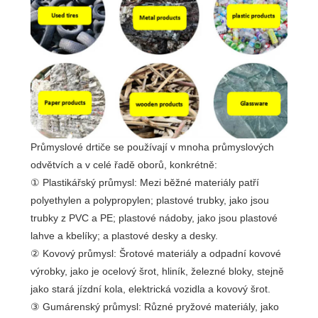
Průmyslové drtiče se používají v mnoha průmyslových
odvětvích a v celé řadě oborů, konkrétně:
① Plastikářský průmysl: Mezi běžné materiály patří
polyethylen a polypropylen; plastové trubky, jako jsou
trubky z PVC a PE; plastové nádoby, jako jsou plastové
lahve a kbelíky; a plastové desky a desky.
② Kovový průmysl: Šrotové materiály a odpadní kovové
výrobky, jako je ocelový šrot, hliník, železné bloky, stejně
jako stará jízdní kola, elektrická vozidla a kovový šrot.
③ Gumárenský průmysl: Různé pryžové materiály, jako