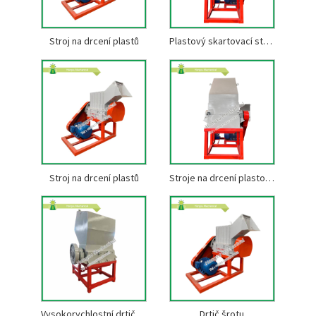
Stroj na drcení plastů
Plastový skartovací stroj pro recyklaci
Stroj na drcení plastů
Stroje na drcení plastových fólií
Vysokorychlostní drtič plastů
Drtič šrotu