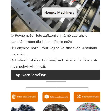
① Pevné nože: Toto zařízení primárně zabraňuje
zamotání materiálu kolem hřídele nože.
② Pohyblivé nože: Používají se ke stlačování a stříhání
materiálů.
③ Distanční vložky: Používají se k ovládání vzdálenosti
mezi pohyblivými noži.
Aplikační odvětví: