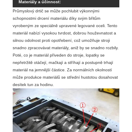
Materiály a účinnost:
Průmyslový drtič se může pochlubit výkonnými
schopnostmi drcení materiálu díky svým břitům
vyrobeným ze speciálně upravené legované oceli. Tento
materiál nabízí vysokou tvrdost, dobrou houževnatost a
silnou odolnost proti opotřebení, což umožňuje stroji
snadno zpracovávat materiály, aniž by se snadno rozbily.
Poté, co je materiál přiveden do stroje, lopatky se
nepřetržitě otáčejí, mačkají a stříhají a postupně trhají
materiál na jemnější částice. Za normálních okolností
může produkce materiálů se střední hustotou dosahovat
desítek tun za hodinu.