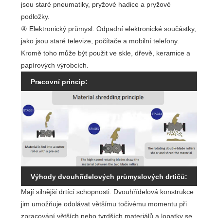
jsou staré pneumatiky, pryžové hadice a pryžové
podložky.
④ Elektronický průmysl: Odpadní elektronické součástky,
jako jsou staré televize, počítače a mobilní telefony.
Kromě toho může být použit ve skle, dřevě, keramice a
papírových výrobcích.
Pracovní princip:
Výhody dvouhřídelových průmyslových drtičů:
Mají silnější drtící schopnosti. Dvouhřídelová konstrukce
jim umožňuje odolávat většímu točivému momentu při
zpracování větších nebo tvrdších materiálů a lopatky se