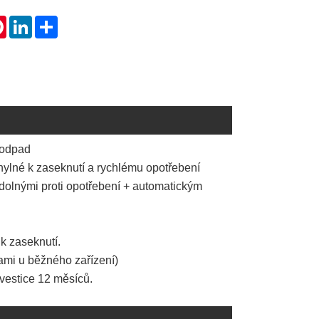
tsApp
Pinterest
LinkedIn
Share
 odpad
ylné k zaseknutí a rychlému opotřebení
odolnými proti opotřebení + automatickým
k zaseknutí.
ami u běžného zařízení)
nvestice 12 měsíců.