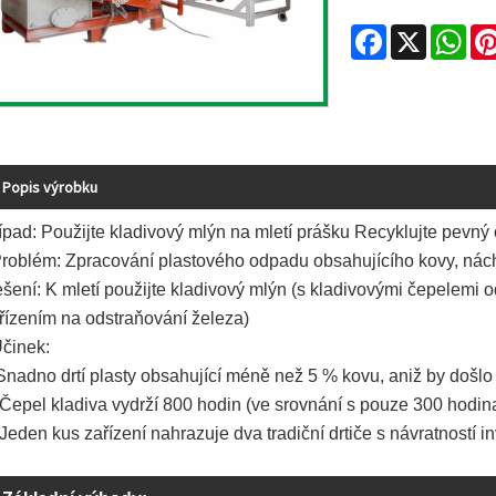
Facebook
X
Wha
Popis výrobku
ípad: Použijte kladivový mlýn na mletí prášku Recyklujte pevný
Problém: Zpracování plastového odpadu obsahujícího kovy, nách
šení: K mletí použijte kladivový mlýn (s kladivovými čepelemi 
řízením na odstraňování železa)
Účinek:
Snadno drtí plasty obsahující méně než 5 % kovu, aniž by došlo 
 Čepel kladiva vydrží 800 hodin (ve srovnání s pouze 300 hodin
 Jeden kus zařízení nahrazuje dva tradiční drtiče s návratností i