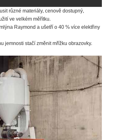
ousit různé materiály, cenově dostupný,
žití ve velkém měřítku.
 mlýna Raymond a ušetří o 40 % více elektřiny
ěnu jemnosti stačí změnit mřížku obrazovky.