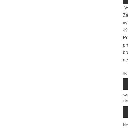
·V
Žá
vy
·K
Po
pr
br
ne
Hot
Se
El
Ne