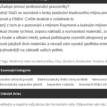
yžaduje provoz profesionální pracovníky?
dný! Stačí se seznámit s kroky podávání kladivového mlýna pro m
pnutí a čištění. Cvičte dvakrát a zvládnete to.
terý z nich je v porovnání s mlýnem Raymond a kulovým mlýn
kud chcete rychlost, úsporu nákladů a rozmanitost materiálů, z
o hrubé a střední mletí); pokud potřebujete rozemlít ultrajemný
ousit jakýkoli druh materiálu a nevadí vám vysoká spotřeba ener
jvýhodnější na základě vašich potřeb.
 Tags: Kladivový mlýn na mletí prášku, Čína, Výrobce, Dodavatel, Továrna, 
Související kategorie
parátor vířivých proudů
Elektrostatický třídicí stroj na hliník
Nerezová 
ektrostatický separátor plastů
Separátor vzduchu
Gravitační třídicí s
Odeslat dotaz
váhejte a napište svůj dotaz do formuláře níže. Odpovíme vám do 