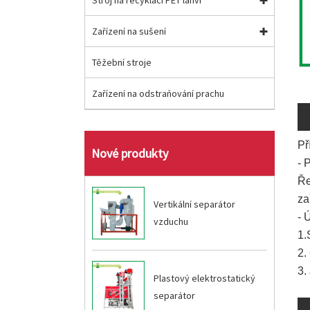
Stroj na recyklaci PET lahví
Zařízení na sušení
Těžební stroje
Zařízení na odstraňování prachu
Př
Nové produkty
- 
Ře
za
Vertikální separátor
- 
vzduchu
1.
2.
3.
Plastový elektrostatický
separátor