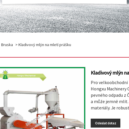
á Bruska
> Kladivový mlýn na mletí prášku
Kladivový mlýn na
Pro velkoobchodní 
Hongxu Machinery Co
pevného odpadu z Č
a může jemně mlít. 
materiály. Je robus
Odeslat dotaz