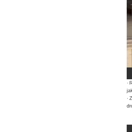
· 
ja
· 
dr