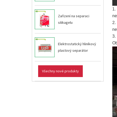
1.
ne
Zařízení na separaci
silikagelu
2.
ne
3.
Ob
Elektrostatický hliníkový
plastový separátor
Všechny nové produkty