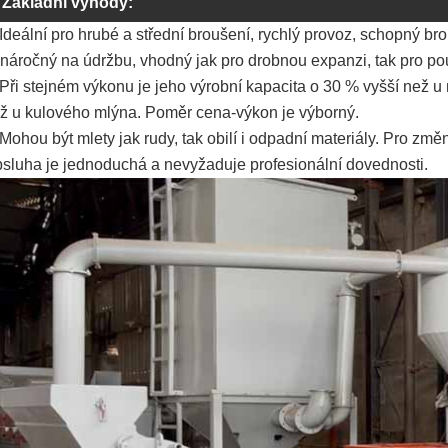
Základní výhody:
 Ideální pro hrubé a střední broušení, rychlý provoz, schopný br
náročný na údržbu, vhodný jak pro drobnou expanzi, tak pro pou
 Při stejném výkonu je jeho výrobní kapacita o 30 % vyšší než u
ž u kulového mlýna. Poměr cena-výkon je výborný.
 Mohou být mlety jak rudy, tak obilí i odpadní materiály. Pro zm
sluha je jednoduchá a nevyžaduje profesionální dovednosti.