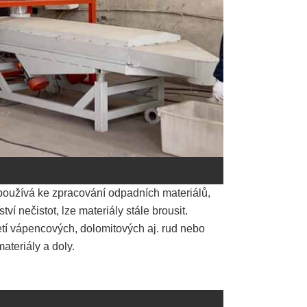
používá ke zpracování odpadních materiálů,
ví nečistot, lze materiály stále brousit.
etí vápencových, dolomitových aj. rud nebo
ateriály a doly.