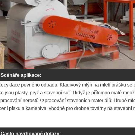
Scénáře aplikace:
Recyklace pevného odpadu: Kladivový mlýn na mletí prášku se 
ko jsou plasty, pryž a stavební suť. I když je přítomno malé množst
Zpracování nerostů / zpracování stavebních materiálů: Hrubé ml
cení písku a kameniva, vhodné pro drobné továrny na stavební m
Často navrhované dotazy: