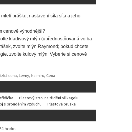
letí prášku, nastavení síta síta a jeho
em cenově výhodnější?
volte kladivový mlýn (upřednostňovaná volba
 prášek, zvolte mlýn Raymond; pokud chcete
gie, zvolte kulový mlýn. Vyberte si cenově
Nízká cena, Levný, Na míru, Cena
třídička
Plastový stroj na třídění silikagelu
troj s prouděním vzduchu
Plastová bruska
24 hodin.